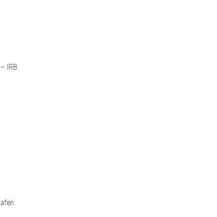
 – IRB
hafen