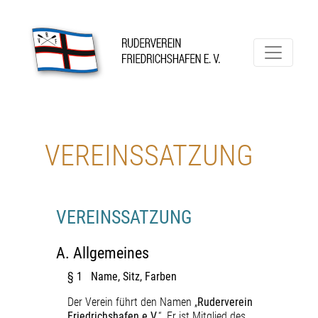
Skip
to
content
Ruderverein Friedrichshafen
VEREINSSATZUNG
VEREINSSATZUNG
A.
Allgemeines
§ 1 Name, Sitz, Farben
Der Verein führt den Namen „
Ruderverein
Friedrichshafen e.V.
“. Er ist Mitglied des