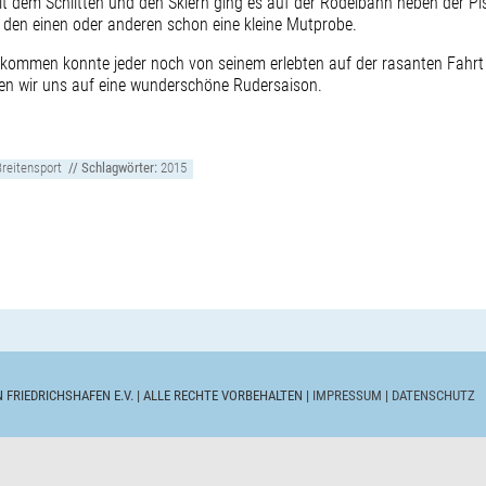
 Mit dem Schlitten und den Skiern ging es auf der Rodelbahn neben der
 den einen oder anderen schon eine kleine Mutprobe.
ekommen konnte jeder noch von seinem erlebten auf der rasanten Fahrt
en wir uns auf eine wunderschöne Rudersaison.
Breitensport
// Schlagwörter:
2015
N FRIEDRICHSHAFEN E.V. | ALLE RECHTE VORBEHALTEN |
IMPRESSUM
|
DATENSCHUTZ