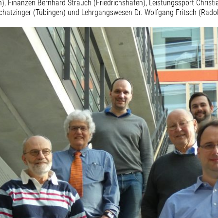
), Finanzen Bernhard Strauch (Friedrichshafen), Leistungssport Christi
chatzinger (Tübingen) und Lehrgangswesen Dr. Wolfgang Fritsch (Radolf