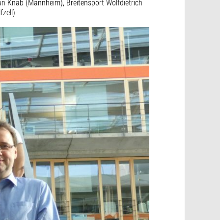
an Knab (Mannheim), Breitensport Wolfdietrich
zell)