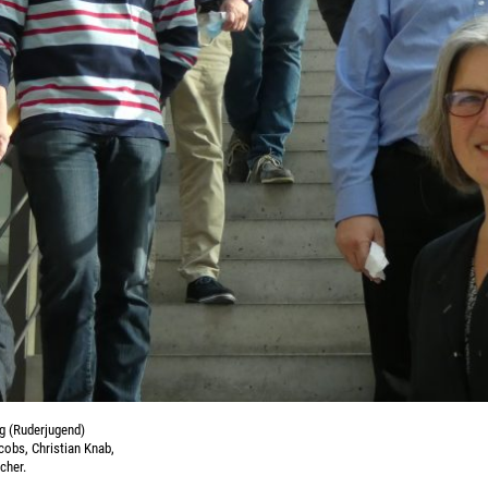
ng (Ruderjugend)
cobs, Christian Knab,
cher.