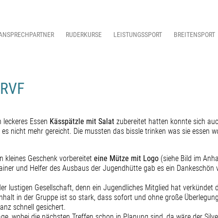
ANSPRECHPARTNER
RUDERKURSE
LEISTUNGSSPORT
BREITENSPORT
 RVF
 leckeres Essen
Kässpätzle mit Salat
zubereitet hatten konnte sich auc
es nicht mehr gereicht. Die mussten das bissle trinken was sie essen wo
in kleines Geschenk vorbereitet
eine Mütze mit Logo
(siehe Bild im Anha
 Trainer und Helfer des Ausbaus der Jugendhütte gab es ein Dankeschön
in der lustigen Gesellschaft, denn ein Jugendliches Mitglied hat verkünde
nhalt in der Gruppe ist so stark, dass sofort und ohne große Überleg
anz schnell gesichert.
age, wobei die nächsten Treffen schon in Planung sind, da wäre der Silv