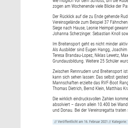
wie möglich vor dem Schloss, um die Ruder
zogen am Wochenende viele Blicke der Pas
Der Rücklick auf die zu Ende gehende Rud
Vereinsgelände zum Beispiel 37 Fähnchen, 
Siege nach Hause, Leonie Heimpel gewann
Johanna Scherzinger. Sebastian Knoll sowi
Im Breitensport geht es nicht minder akti
Als Ausbilder sind Eugen Hangg, Joachim 
Teresa Brandau-Lopez, Niklas Lewetz, Max
Grundausbildung. Weitere 25 Schüler wur
Zwischen Rennrudern und Breitensport ist
kann sich sehen lassen: Das selbst gestec
Mannschaften erzielte das RVF-Boot Rang
Thomas Dietrich, Bernd Klein, Matthias 
Die wirklich eindrucksvollen Zahlen komme
absolviert – davon allein 10.400 bei Wan
und Donau. Bei der Vereinsregatta traten 
// Veröffentlicht am
16. Februar 2021
// Kategorie: