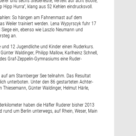
rer und sechs Steuerleute, verteilt auf acht Boote,
 Hipp Hurra“, klang aus 52 Kehlen eindrucksvoll.
e Zahlen: So hängen am Fahnenmast auf dem
as Weiler trainiert werden. Lena Wypyrscyk fuhr 17
 Siege ein, ebenso wie Laszlo Neumann und
rsteg an.
ne und 12 Jugendliche und Kinder einen Ruderkurs.
nter Waldinger, Philipp Mallow, Karlheinz Schnell,
r des Graf-Zeppelin-Gymnasiums eine Ruder-
r auf am Starnberger See teilnahm. Das Resultat
lich unterboten. Unter den 86 gestarteten Achter-
 Thiesemann, Günter Waldinger, Helmut Härle,
derkilometer haben die Häfler Ruderer bisher 2013
d rund um Berlin unterwegs, auf Rhein, Weser, Main