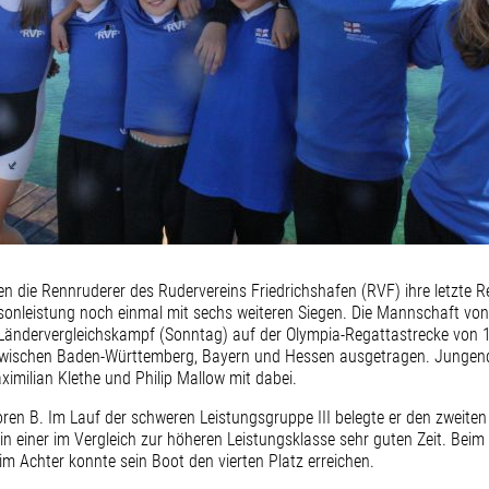
n die Rennruderer des Rudervereins Friedrichshafen (RVF) ihre letzte Reg
isonleistung noch einmal mit sechs weiteren Siegen. Die Mannschaft von
Ländervergleichskampf (Sonntag) auf der Olympia-Regattastrecke von
 zwischen Baden-Württemberg, Bayern und Hessen ausgetragen. Jungen
ximilian Klethe und Philip Mallow mit dabei.
oren B. Im Lauf der schweren Leistungsgruppe III belegte er den zweiten
ns in einer im Vergleich zur höheren Leistungsklasse sehr guten Zeit. B
 im Achter konnte sein Boot den vierten Platz erreichen.