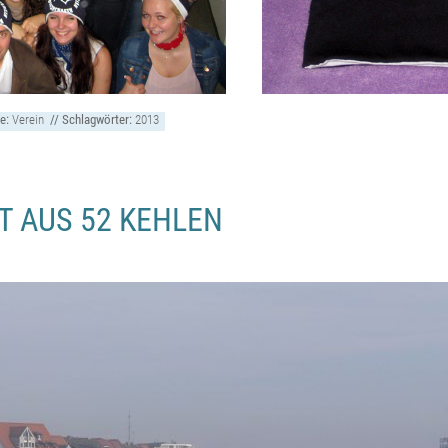
ie:
Verein
// Schlagwörter:
2013
 AUS 52 KEHLEN