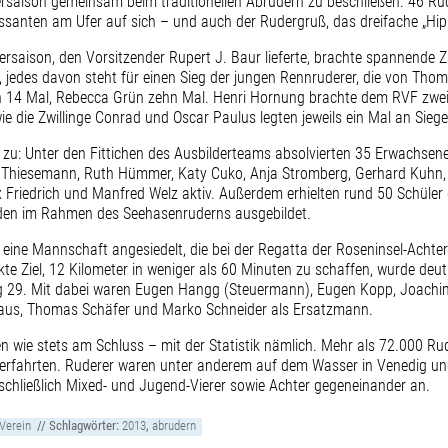
saison gemeinsam beim traditionellen Abrudern zu beschließen. 46 Rude
santen am Ufer auf sich – und auch der Rudergruß, das dreifache „Hipp
ersaison, den Vorsitzender Rupert J. Baur lieferte, brachte spannend
jedes davon steht für einen Sieg der jungen Rennruderer, die von Thom
 14 Mal, Rebecca Grün zehn Mal. Henri Hornung brachte dem RVF zwei
e die Zwillinge Conrad und Oscar Paulus legten jeweils ein Mal an Siege
v zu: Unter den Fittichen des Ausbilderteams absolvierten 35 Erwachse
Thiesemann, Ruth Hümmer, Katy Cuko, Anja Stromberg, Gerhard Kuhn, Gü
 Friedrich und Manfred Welz aktiv. Außerdem erhielten rund 50 Schüle
den im Rahmen des Seehasenruderns ausgebildet.
 eine Mannschaft angesiedelt, die bei der Regatta der Roseninsel-Achte
kte Ziel, 12 Kilometer in weniger als 60 Minuten zu schaffen, wurde deut
 29. Mit dabei waren Eugen Hangg (Steuermann), Eugen Kopp, Joachim
Kraus, Thomas Schäfer und Marko Schneider als Ersatzmann.
n wie stets am Schluss – mit der Statistik nämlich. Mehr als 72.000 Ru
derfahrten. Ruderer waren unter anderem auf dem Wasser in Venedig un
schließlich Mixed- und Jugend-Vierer sowie Achter gegeneinander an.
Verein
// Schlagwörter:
2013
,
abrudern