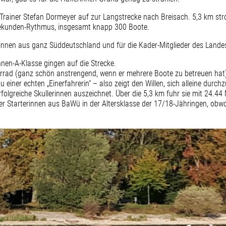
 Trainer Stefan Dormeyer auf zur Langstrecke nach Breisach. 5,3 km st
Sekunden-Rythmus, insgesamt knapp 300 Boote.
innen aus ganz Süddeutschland und für die Kader-Mitglieder des Lande
nen-A-Klasse gingen auf die Strecke.
rrad (ganz schön anstrengend, wenn er mehrere Boote zu betreuen hat). 
zu einer echten „Einerfahrerin“ – also zeigt den Willen, sich alleine du
erfolgreiche Skullerinnen auszeichnet. Über die 5,3 km fuhr sie mit 24.44
ller Starterinnen aus BaWü in der Altersklasse der 17/18-Jähringen, obwo