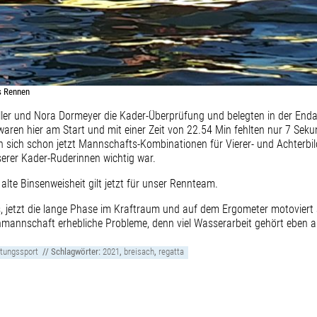
es Rennen
oller und Nora Dormeyer die Kader-Überprüfung und belegten in der Enda
waren hier am Start und mit einer Zeit von 22.54 Min fehlten nur 7 Seku
n sich schon jetzt Mannschafts-Kombinationen für Vierer- und Achterbi
erer Kader-Ruderinnen wichtig war.
lte Binsenweisheit gilt jetzt für unser Rennteam.
s, jetzt die lange Phase im Kraftraum und auf dem Ergometer motoviert a
mannschaft erhebliche Probleme, denn viel Wasserarbeit gehört eben 
stungssport
// Schlagwörter:
2021
,
breisach
,
regatta