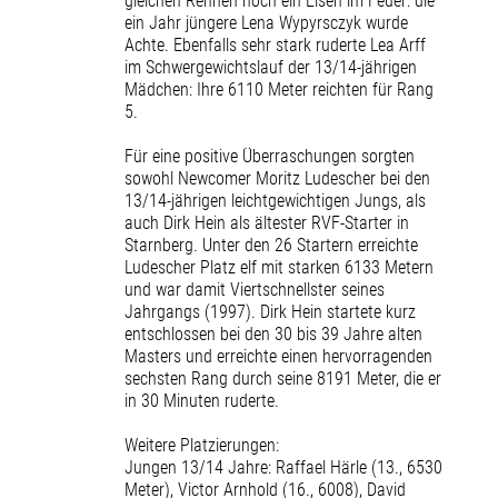
gleichen Rennen noch ein Eisen im Feuer: die
ein Jahr jüngere Lena Wypyrsczyk wurde
Achte. Ebenfalls sehr stark ruderte Lea Arff
im Schwergewichtslauf der 13/14-jährigen
Mädchen: Ihre 6110 Meter reichten für Rang
5.
Für eine positive Überraschungen sorgten
sowohl Newcomer Moritz Ludescher bei den
13/14-jährigen leichtgewichtigen Jungs, als
auch Dirk Hein als ältester RVF-Starter in
Starnberg. Unter den 26 Startern erreichte
Ludescher Platz elf mit starken 6133 Metern
und war damit Viertschnellster seines
Jahrgangs (1997). Dirk Hein startete kurz
entschlossen bei den 30 bis 39 Jahre alten
Masters und erreichte einen hervorragenden
sechsten Rang durch seine 8191 Meter, die er
in 30 Minuten ruderte.
Weitere Platzierungen:
Jungen 13/14 Jahre: Raffael Härle (13., 6530
Meter), Victor Arnhold (16., 6008), David